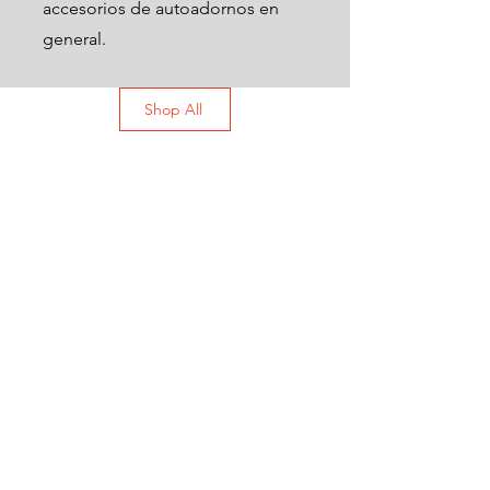
accesorios de autoadornos en
general.
Shop All
Ofertas