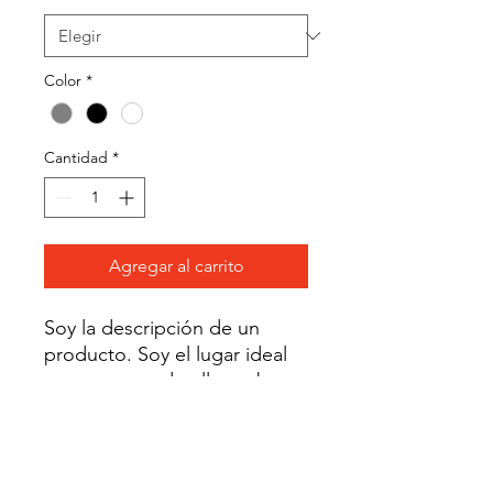
Color
*
Cantidad
*
Agregar al carrito
Soy la descripción de un 
producto. Soy el lugar ideal 
para agregar detalles sobre 
tu producto, así como 
tamaño, materiales, 
instrucciones de cuidado y de 
limpieza.